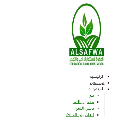
تخطي
إلى
المحتوى
الرئيسية
من نحن
المنتجات
بلح
معمول التمر
دبس التمر
الفاصوليا الجافة