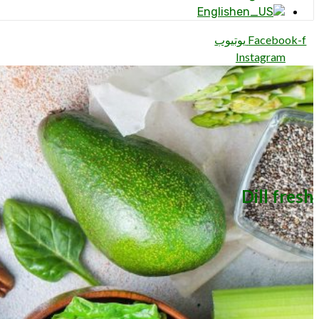
English
Facebook-f
يوتيوب
Instagram
Dill fresh