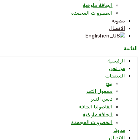
الجافة ملوخية
الخضروات المجمدة
مدونة
الاتصال
English
القائمة
الرئيسية
من نحن
المنتجات
بلح
معمول التمر
دبس التمر
الفاصوليا الجافة
الجافة ملوخية
الخضروات المجمدة
مدونة
الاتصال